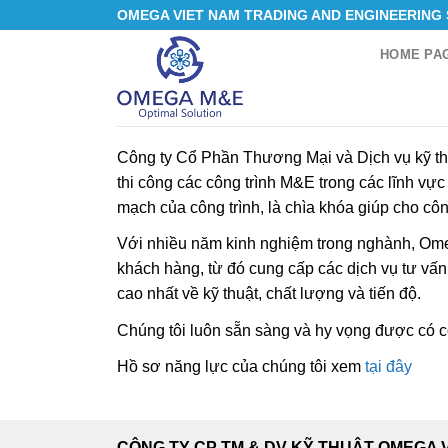
Skip
OMEGA VIET NAM TRADING AND ENGINEERING
to
HOME PA
content
Công ty Cổ Phần Thương Mại và Dịch vụ kỹ th
thi công các công trình M&E trong các lĩnh v
mạch của công trình, là chìa khóa giúp cho cô
Với nhiều năm kinh nghiệm trong nghành, Omeg
khách hàng, từ đó cung cấp các dịch vụ tư vấn
cao nhất về kỹ thuật, chất lượng và tiến độ.
Chúng tôi luôn sẵn sàng và hy vọng được có c
Hồ sơ năng lực của chúng tôi xem
tại đây
CÔNG TY CP TM & DV KỸ THUẬT OMEGA 